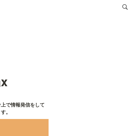
x
er上で情報発信をして
ます。