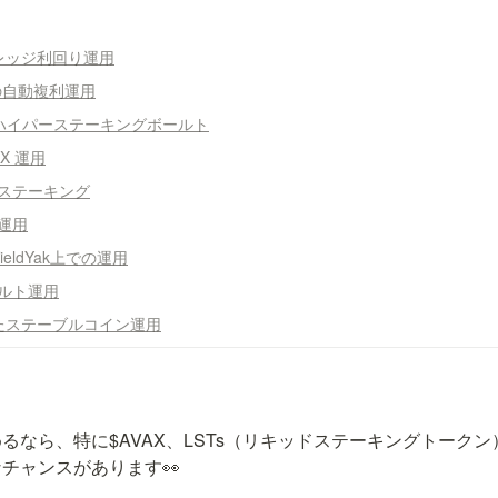
レバレッジ利回り運用
rでの自動複利運用
を用いたハイパーステーキングボールト
AX 運用
的ステーキング
X運用
YieldYak上での運用
ールト運用
用いたステーブルコイン運用
るなら、特に$AVAX、LSTs（リキッドステーキングトーク
チャンスがあります👀