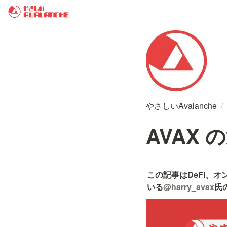
やさしいAvalanche
/
AVAX の
この記事はDeFi、オ
いる
@harry_avax
氏