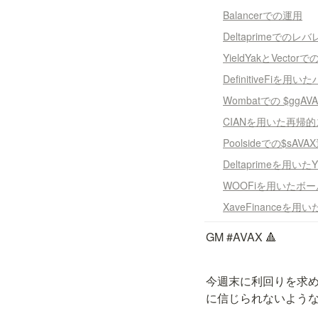
Balancerでの運用
Deltaprimeでの
YieldYakとVecto
DefinitiveFi
Wombatでの $ggAV
CIANを用いた再帰
Poolsideでの$sAVA
Deltaprimeを用いた
WOOFiを用いたボ
XaveFinanceを
GM #AVAX 🔺
今週末に利回りを求め
に信じられないような