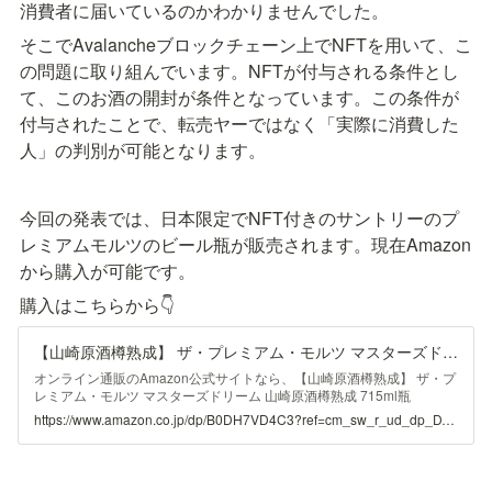
消費者に届いているのかわかりませんでした。
そこでAvalancheブロックチェーン上でNFTを用いて、こ
の問題に取り組んでいます。NFTが付与される条件とし
て、このお酒の開封が条件となっています。この条件が
付与されたことで、転売ヤーではなく「実際に消費した
人」の判別が可能となります。
今回の発表では、日本限定でNFT付きのサントリーのプ
レミアムモルツのビール瓶が販売されます。現在Amazon
から購入が可能です。
購入はこちらから👇
【山崎原酒樽熟成】 ザ・プレミアム・モルツ マスターズドリーム 山崎原酒樽熟成 715ml瓶 2024【お歳暮 お年賀 ビールギフト】 [サントリー ビール]
オンライン通販のAmazon公式サイトなら、【山崎原酒樽熟成】 ザ・プ
レミアム・モルツ マスターズドリーム 山崎原酒樽熟成 715ml瓶
2024【お歳暮 お年賀 ビールギフト】 [サントリー ビール]を 食品・飲
https://www.amazon.co.jp/dp/B0DH7VD4C3?ref=cm_sw_r_ud_dp_DVJ5NKEP5YDFKJ3D41T2&ref_=cm_sw_r_ud_dp_DVJ5NKEP5YDFKJ3D41T2&social_share=cm_sw_r_ud_dp_DVJ5NKEP5YDFKJ3D41T2&skipTwisterOG=1
料・お酒ストアで、いつでもお安く。当日お急ぎ便対象商品は、当日お
届け可能です。アマゾン配送商品は、通常送料無料。