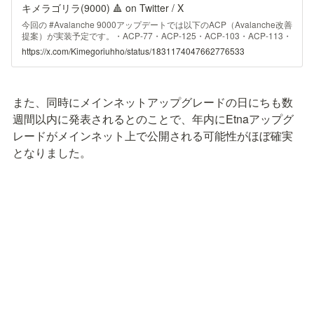
キメラゴリラ(9000) 🔺 on Twitter / X
今回の #Avalanche 9000アップデートでは以下のACP（Avalanche改善
提案）が実装予定です。・ACP-77・ACP-125・ACP-103・ACP-113・
ACP-20・ACP-131・ACP-118サブネットのサブスク化以外にも、注目
https://x.com/Kimegoriuhho/status/1831174047662776533
すべきアップデートが用意されています🔺詳細🔽
pic.twitter.com/LhKWbIy8Ki— キメラゴリラ(9000) 🔺 (@Kimegoriuhho)
September 4, 2024
また、同時にメインネットアップグレードの日にちも数
週間以内に発表されるとのことで、年内にEtnaアップグ
レードがメインネット上で公開される可能性がほぼ確実
となりました。